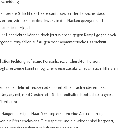
ntscheidung.
ie oberste Schicht der Haare sanft obwohl der Tatsache, dass
werden, wird ein Pferdeschwanz in den Nacken gezogen und
as auch immer|egal
]@ ihr Haar richten können,doch jetzt werden gegen Kampf gegen doch
fegende Pony fallen auf Augen oder asymmetrische Haarschnitt
eßen Richtung auf seine Persönlichkeit , Charakter, Person,
öglicherweise könnte möglicherweise zusätzlich auch auch Hilfe sie in
tät das handeln mit hacken oder innerhalb einfach anderen Text
g Umgang mit, rund Gesicht etc. Selbst enthalten beobachtet a große
 überhaupt.
erlängert, lockiges Haar. Richtung erhalten eine Aktualisierung
b von ein Pferdeschwanz. Die Aspekte und die wieder sind begrenzt,