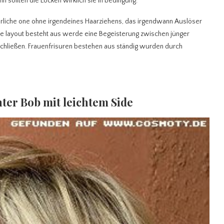
nn sollten die Locken wirklich sie in bedingung.
türliche one ohne irgendeines Haarziehens, das irgendwann Auslöser
 layout besteht aus werde eine Begeisterung zwischen jünger
nschließen. Frauenfrisuren bestehen aus ständig wurden durch
nter Bob mit leichtem Side