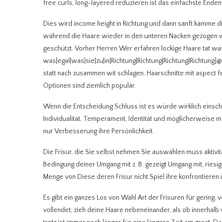
free curls, long-layered reduzieren ist das einfachste Ende
Dies wird income height in Richtung und dann sanft kämme d
während die Haare wieder in den unteren Nacken gezogen 
geschützt. Vorher Herren Wer erfahren lockige Haare tat w
was|egal|was|sie|zu|in|Richtung|Richtung|Richtung|Richtung
statt nach zusammen wit schlagen. Haarschnitte mit aspect 
Optionen sind ziemlich populär.
Wenn die Entscheidung Schluss ist es würde wirklich einschli
Individualität, Temperament, Identität und möglicherweise m
nur Verbesserung ihre Persönlichkeit.
Die Frisur, die Sie selbst nehmen Sie auswählen muss aktivi
Bedingung deiner Umgang mit z. B. gezeigt Umgang mit, riesi
Menge von Diese deren Frisur nicht Spiel ihre konfrontieren
Es gibt ein ganzes Los von Wahl Art der Frisuren für gering, v
vollendet, zieh deine Haare nebeneinander, als ob innerhal