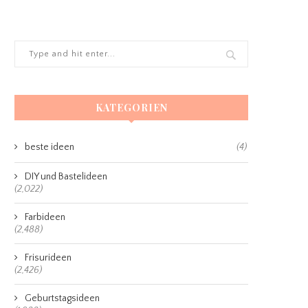
KATEGORIEN
beste ideen
(4)
DIY und Bastelideen
(2,022)
Farbideen
(2,488)
Frisurideen
(2,426)
Geburtstagsideen