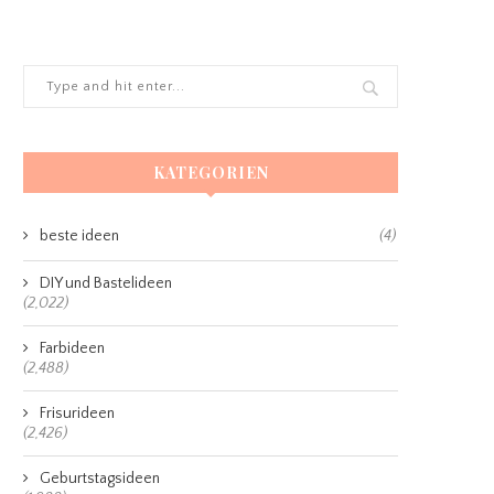
KATEGORIEN
beste ideen
(4)
DIY und Bastelideen
(2,022)
Farbideen
(2,488)
Frisurideen
(2,426)
Geburtstagsideen