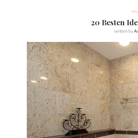
Woh
20 Besten Ide
written by
A