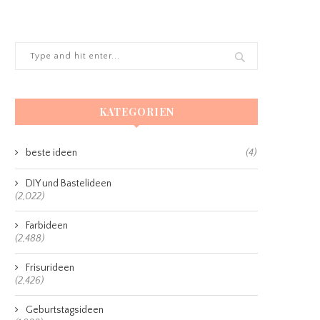
KATEGORIEN
beste ideen
(4)
DIY und Bastelideen
(2,022)
Farbideen
(2,488)
Frisurideen
(2,426)
Geburtstagsideen