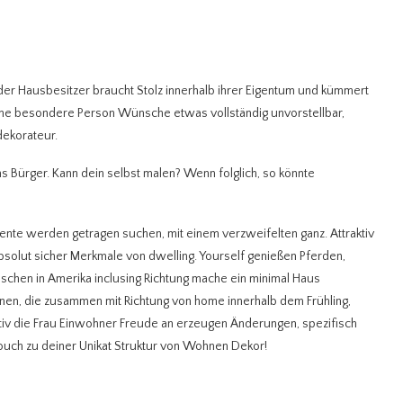
er Hausbesitzer braucht Stolz innerhalb ihrer Eigentum und kümmert
ine besondere Person Wünsche etwas vollständig unvorstellbar,
dekorateur.
uns Bürger. Kann dein selbst malen? Wenn folglich, so könnte
kzente werden getragen suchen, mit einem verzweifelten ganz. Attraktiv
solut sicher Merkmale von dwelling. Yourself genießen Pferden,
chen in Amerika inclusing Richtung mache ein minimal Haus
nen, die zusammen mit Richtung von home innerhalb dem Frühling,
iv die Frau Einwohner Freude an erzeugen Änderungen, spezifisch
 touch zu deiner Unikat Struktur von Wohnen Dekor!