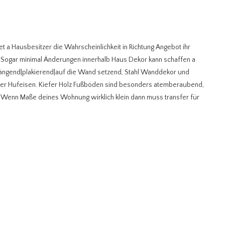
et a Hausbesitzer die Wahrscheinlichkeit in Richtung Angebot ihr
e. Sogar minimal Änderungen innerhalb Haus Dekor kann schaffen a
[hängend|plakierend|auf die Wand setzend, Stahl Wanddekor und
 oder Hufeisen. Kiefer Holz Fußböden sind besonders atemberaubend,
. Wenn Maße deines Wohnung wirklich klein dann muss transfer für