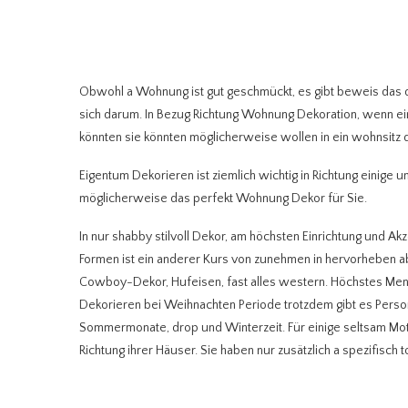
Obwohl a Wohnung ist gut geschmückt, es gibt beweis das d
sich darum. In Bezug Richtung Wohnung Dekoration, wenn e
könnten sie könnten möglicherweise wollen in ein wohnsitz 
Eigentum Dekorieren ist ziemlich wichtig in Richtung einige 
möglicherweise das perfekt Wohnung Dekor für Sie.
In nur shabby stilvoll Dekor, am höchsten Einrichtung und A
Formen ist ein anderer Kurs von zunehmen in hervorheben ab
Cowboy-Dekor, Hufeisen, fast alles western. Höchstes Mens
Dekorieren bei Weihnachten Periode trotzdem gibt es Perso
Sommermonate, drop und Winterzeit. Für einige seltsam Mot
Richtung ihrer Häuser. Sie haben nur zusätzlich a spezifisch