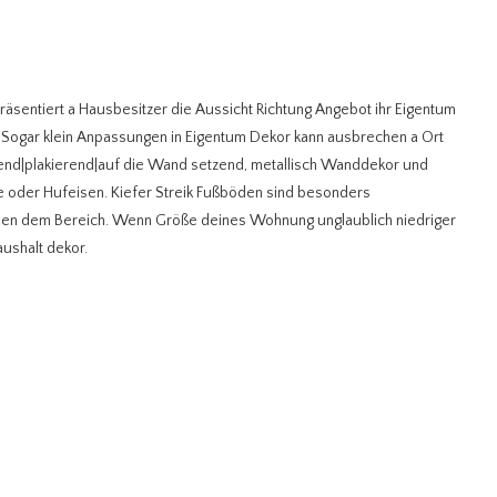
sentiert a Hausbesitzer die Aussicht Richtung Angebot ihr Eigentum
or. Sogar klein Anpassungen in Eigentum Dekor kann ausbrechen a Ort
gend|plakierend|auf die Wand setzend, metallisch Wanddekor und
de oder Hufeisen. Kiefer Streik Fußböden sind besonders
nnen dem Bereich. Wenn Größe deines Wohnung unglaublich niedriger
haushalt dekor.