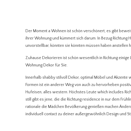
Der Moment a Wohnen ist schön verschönert, es gibt bewei
ihrer Wohnung und kümmert sich darum. In Bezug Richtung 
unvorstellbar, könnten sie könnten müssen haben anstellen 
Zuhause Dekorieren ist schön wesentlich in Richtung einige 
Wohnung Dekor für Sie.
Innerhalb shabby stilvoll Dekor, optimal Möbel und Akzente
Formen ist ein anderer Weg von auch zu hervorheben posit
Hufeisen, alles western. Höchstes Leute which includes Ri
still gibt es jene, die die Richtung residence in nur dem Frü
rationale die Mädchen Bevölkerung genießen machen Änderunge
individuell contact zu deiner außergewöhnlich Design und S