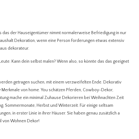
s das der Hauseigentümer nimmt normalerweise Befriedigung in nur
Haushalt Dekoration, wenn eine Person Forderungen etwas extensiv
haus dekorateur.
Leute. Kann dein selbst malen? Wenn also, so könnte das das geeignet
 werden getragen suchen, mit einem verzweifelten Ende. Dekorativ
iv Merkmale von home. You schätzen Pferden, Cowboy-Dekor,
chtung mache ein minimal Zuhause Dekorieren bei Weihnachten Zeit
hling, Sommermonate, Herbst und Winterzeit. Für einige seltsam
n, in erster Linie in ihrer Häuser. Sie haben genau zusätzlich a
til von Wohnen Dekor!