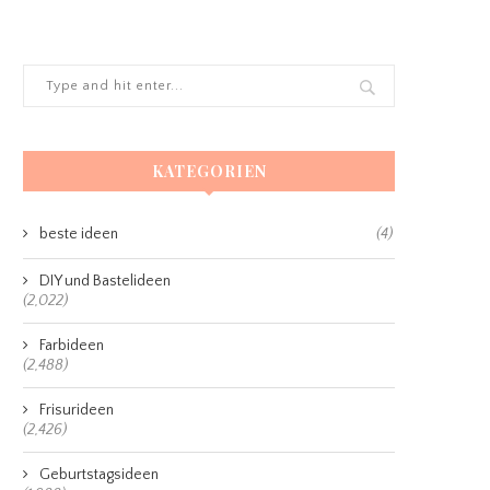
KATEGORIEN
beste ideen
(4)
DIY und Bastelideen
(2,022)
Farbideen
(2,488)
Frisurideen
(2,426)
Geburtstagsideen