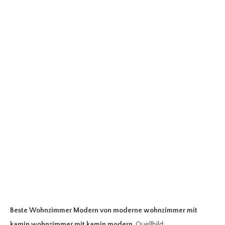
Beste Wohnzimmer Modern
von moderne wohnzimmer mit
kamin wohnzimmer mit kamin modern
. Quellbild: