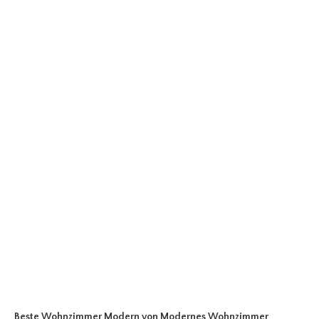
Beste Wohnzimmer Modern
von Modernes Wohnzimmer
.