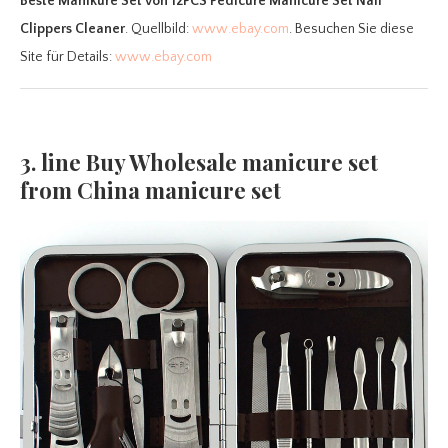
Beste Manikure Set
von 12PCS Pedicure Manicure Set Nail
Clippers Cleaner
. Quellbild:
www.ebay.com
. Besuchen Sie diese
Site für Details:
www.ebay.com
3. line Buy Wholesale manicure set
from China manicure set