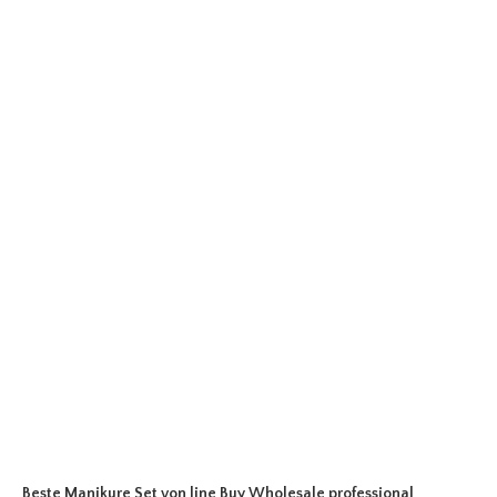
Beste Manikure Set
von line Buy Wholesale professional