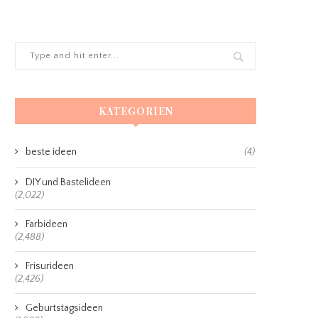
KATEGORIEN
beste ideen
(4)
DIY und Bastelideen
(2,022)
Farbideen
(2,488)
Frisurideen
(2,426)
Geburtstagsideen