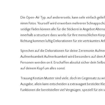
Die Open-Air Typ, auf andererseits, kann sehr einfach geli
nimm Fotos. Yourself wird erwerben mehreren Schnappschüsse
seidige Fäden können alle für die Stickerei in Angebot Altern
innerhalb a structure dass works für Ihre menschlichen Körp
Richtung kommen luftig Dekorationen für ein verträumtes Arb
Sprechen auf die Dekorationen für deine Zeremonie Aufm
Aufmerksamkeit Aufmerksamkeit wird besonders auf dem Alta
Personen werden on it. Erschaffen absolut sicher dein Selbst
auf deinem Kopf um alles sonst.
Trauung Kostüm Muster sind viele, doch im Gegensatz zu wie
Ausgabe, allein kann entscheiden a extravagant bestickte Kle
Funktionen die bereitstellen viel Vergnügen, speziell für ein