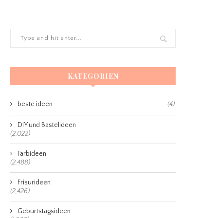
KATEGORIEN
beste ideen
(4)
DIY und Bastelideen
(2,022)
Farbideen
(2,488)
Frisurideen
(2,426)
Geburtstagsideen