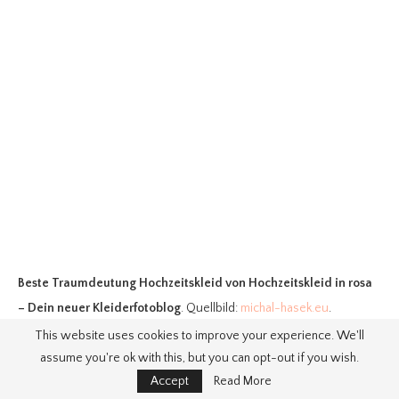
Beste Traumdeutung Hochzeitskleid
von Hochzeitskleid in rosa
– Dein neuer Kleiderfotoblog
. Quellbild:
michal-hasek.eu
.
Besuchen Sie diese Site für Details:
michal-hasek.eu
This website uses cookies to improve your experience. We'll
assume you're ok with this, but you can opt-out if you wish.
Accept
Read More