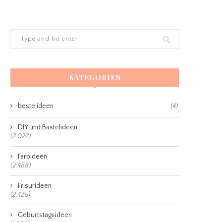
KATEGORIEN
beste ideen
(4)
DIY und Bastelideen
(2,022)
Farbideen
(2,488)
Frisurideen
(2,426)
Geburtstagsideen