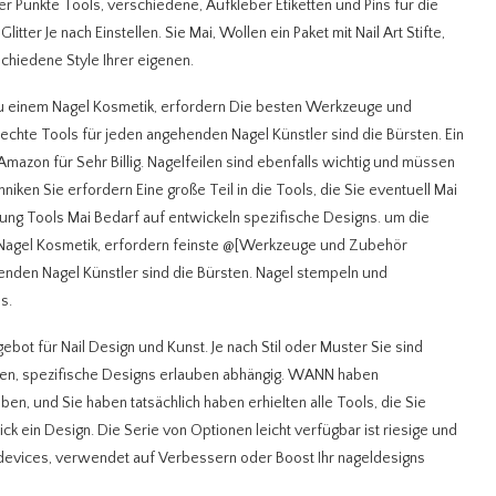
r Punkte Tools, verschiedene, Aufkleber Etiketten und Pins für die
itter Je nach Einstellen. Sie Mai, Wollen ein Paket mit Nail Art Stifte,
chiedene Style Ihrer eigenen.
zu einem Nagel Kosmetik, erfordern Die besten Werkzeuge und
rechte Tools für jeden angehenden Nagel Künstler sind die Bürsten. Ein
azon für Sehr Billig. Nagelfeilen sind ebenfalls wichtig und müssen
niken Sie erfordern Eine große Teil in die Tools, die Sie eventuell Mai
ung Tools Mai Bedarf auf entwickeln spezifische Designs. um die
m Nagel Kosmetik, erfordern feinste @[Werkzeuge und Zubehör
enden Nagel Künstler sind die Bürsten. Nagel stempeln und
s.
ebot für Nail Design und Kunst. Je nach Stil oder Muster Sie sind
len, spezifische Designs erlauben abhängig.
WANN haben
ben, und Sie haben tatsächlich haben erhielten alle Tools, die Sie
ck ein Design. Die Serie von Optionen leicht verfügbar ist riesige und
 devices, verwendet auf Verbessern oder Boost Ihr nageldesigns