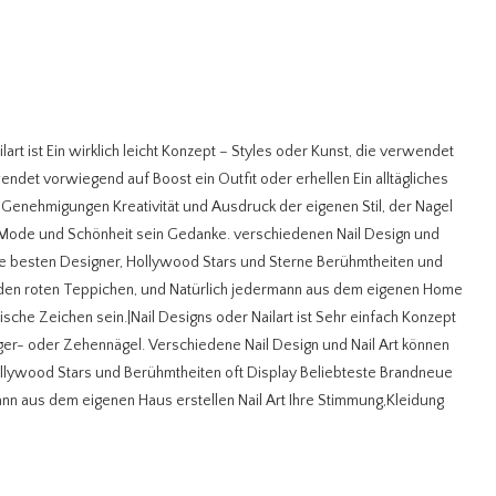
lart ist Ein wirklich leicht Konzept – Styles oder Kunst, die verwendet
ndet vorwiegend auf Boost ein Outfit oder erhellen Ein alltägliches
 Genehmigungen Kreativität und Ausdruck der eigenen Stil, der Nagel
Mode und Schönheit sein Gedanke. verschiedenen Nail Design und
ie besten Designer, Hollywood Stars und Sterne Berühmtheiten und
den roten Teppichen, und Natürlich jedermann aus dem eigenen Home
ische Zeichen sein.|Nail Designs oder Nailart ist Sehr einfach Konzept
ger- oder Zehennägel. Verschiedene Nail Design und Nail Art können
ollywood Stars und Berühmtheiten oft Display Beliebteste Brandneue
ann aus dem eigenen Haus erstellen Nail Art Ihre Stimmung,Kleidung