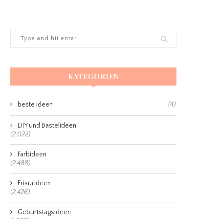
KATEGORIEN
beste ideen
(4)
DIY und Bastelideen
(2,022)
Farbideen
(2,488)
Frisurideen
(2,426)
Geburtstagsideen