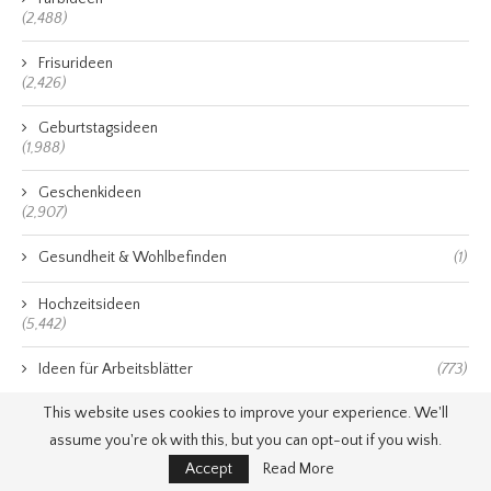
(2,488)
Frisurideen
(2,426)
Geburtstagsideen
(1,988)
Geschenkideen
(2,907)
Gesundheit & Wohlbefinden
(1)
Hochzeitsideen
(5,442)
Ideen für Arbeitsblätter
(773)
This website uses cookies to improve your experience. We'll
Karriere & Selbständigkeit
(1)
assume you're ok with this, but you can opt-out if you wish.
Nagelideen
Accept
Read More
(1,268)