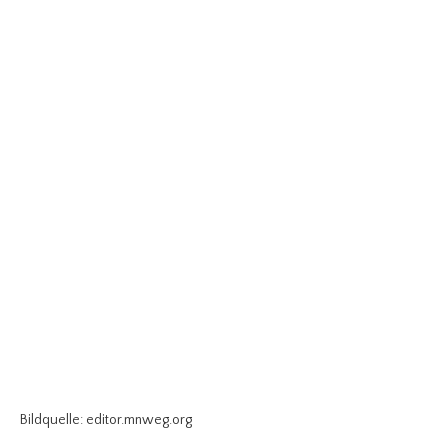
Bildquelle: editor.mnweg.org