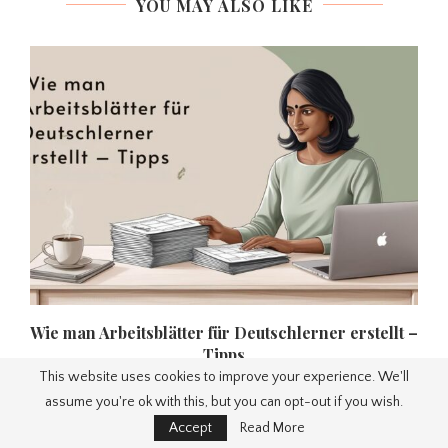
YOU MAY ALSO LIKE
Wie man Arbeitsblätter für Deutschlerner erstellt –
Tipps
This website uses cookies to improve your experience. We'll
May 7, 2025
assume you're ok with this, but you can opt-out if you wish.
Accept
Read More