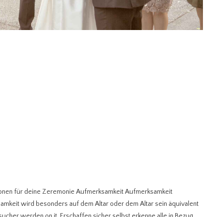
ionen für deine Zeremonie Aufmerksamkeit Aufmerksamkeit
keit wird besonders auf dem Altar oder dem Altar sein äquivalent
her werden on it. Erschaffen sicher selbst erkenne alle in Bezug