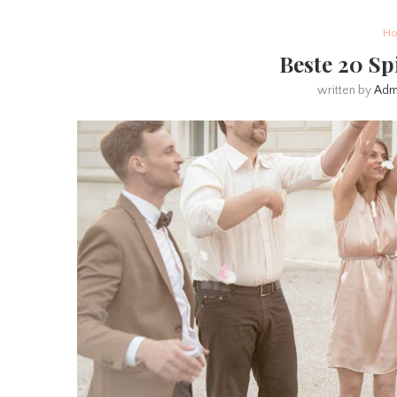
Ho
Beste 20 Sp
written by
Adm