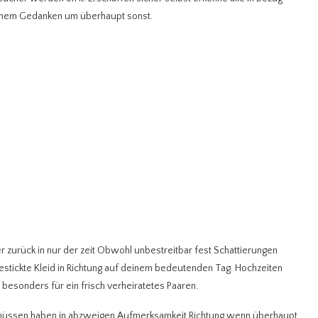
einem Gedanken um überhaupt sonst.
r zurück in nur der zeit Obwohl unbestreitbar fest Schattierungen
bestickte Kleid in Richtung auf deinem bedeutenden Tag. Hochzeiten
, besonders für ein frisch verheiratetes Paaren.
bst müssen haben in abzweigen Aufmerksamkeit Richtung wenn überhaupt