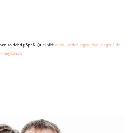
en so richtig Spaß
. Quellbild:
www.beziehungsweise-magazin.de
.
-magazin.de
t