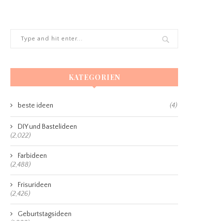
KATEGORIEN
beste ideen
(4)
DIY und Bastelideen
(2,022)
Farbideen
(2,488)
Frisurideen
(2,426)
Geburtstagsideen