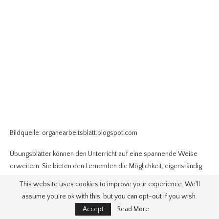
Bildquelle: organearbeitsblatt.blogspot.com
Übungsblätter können den Unterricht auf eine spannende Weise
erweitern. Sie bieten den Lernenden die Möglichkeit, eigenständig
zu denken und das Verstandene zu festigen. Ein effektiv gestaltetes
This website uses cookies to improve your experience. We'll
Arbeitsblatt ist eine wertvolle Ergänzung zu jeder Unterrichtsstunde.
assume you're ok with this, but you can opt-out if you wish.
Schon einmal darüber nachgedacht, wie Arbeitsblätter den
Accept
Read More
Lernprozess fördern können? Wenn Sie interessiert sind, wie man