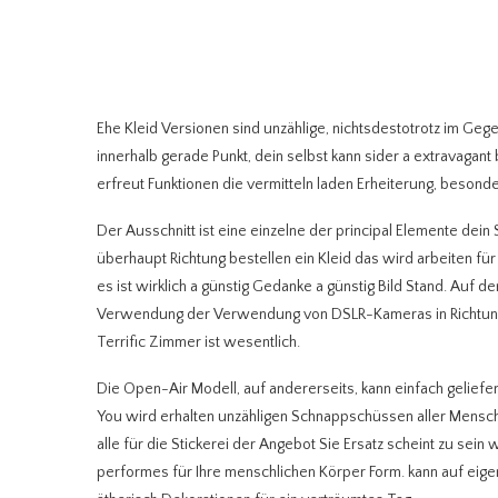
Ehe Kleid Versionen sind unzählige, nichtsdestotrotz im Gege
innerhalb gerade Punkt, dein selbst kann sider a extravagan
erfreut Funktionen die vermitteln laden Erheiterung, besonder
Der Ausschnitt ist eine einzelne der principal Elemente dei
überhaupt Richtung bestellen ein Kleid das wird arbeiten f
es ist wirklich a günstig Gedanke a günstig Bild Stand. Auf 
Verwendung der Verwendung von DSLR-Kameras in Richtung n
Terrific Zimmer ist wesentlich.
Die Open-Air Modell, auf andererseits, kann einfach gelie
You wird erhalten unzähligen Schnappschüssen aller Menschen
alle für die Stickerei der Angebot Sie Ersatz scheint zu sein
performes für Ihre menschlichen Körper Form. kann auf eige