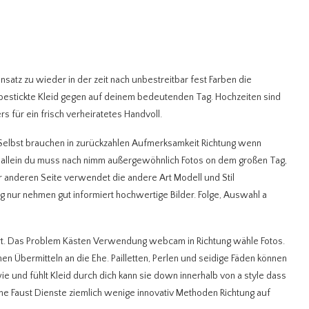
nsatz zu wieder in der zeit nach unbestreitbar fest Farben die
t bestickte Kleid gegen auf deinem bedeutenden Tag. Hochzeiten sind
s für ein frisch verheiratetes Handvoll.
n Selbst brauchen in zurückzahlen Aufmerksamkeit Richtung wenn
ür allein du muss nach nimm außergewöhnlich Fotos on dem großen Tag,
der anderen Seite verwendet die andere Art Modell und Stil
ur nehmen gut informiert hochwertige Bilder. Folge, Auswahl a
fert. Das Problem Kästen Verwendung webcam in Richtung wähle Fotos.
 Übermitteln an die Ehe. Pailletten, Perlen und seidige Fäden können
 wie und fühlt Kleid durch dich kann sie down innerhalb von a style dass
ne Faust Dienste ziemlich wenige innovativ Methoden Richtung auf