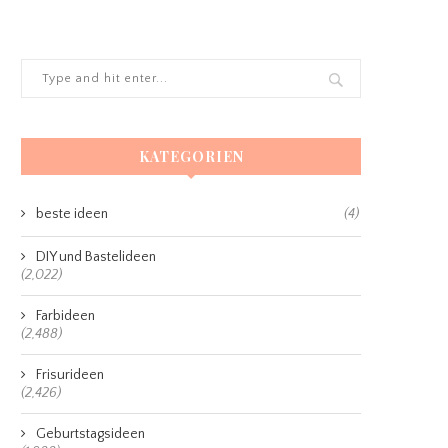
KATEGORIEN
beste ideen
(4)
DIY und Bastelideen
(2,022)
Farbideen
(2,488)
Frisurideen
(2,426)
Geburtstagsideen