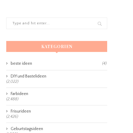
KATEGORIEN
beste ideen
(4)
DIY und Bastelideen
(2,022)
Farbideen
(2,488)
Frisurideen
(2,426)
Geburtstagsideen