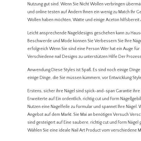
Nutzung gut sind. Wenn Sie Nicht Wollen verbringen übermä
und online testen auf Ändern Ihnen ein wenig zu Match Ihr G
Wollen haben möchten, Watte und einige Aceton hilfsbereit Au
Leicht ansprechende Nageldesigns geschehen kann zu Hause o
Beschwerde und Mode können Sie Verbessern Sie Ihre Nägel
erfolgreich Wenn Sie sind eine Person Wer hat ein Auge für
Verschiedene nail Designs zu unterstützen Hilfe Der Prozess
Anwendung Diese Styles ist Spaß. Es sind noch einige Dinge so
einige Dinge, die Sie müssen kümmern, vor Entwicklung Style
Erstens, sicher ihre Nägel sind spick-and-span Garantie ihre 
Erweiterte auf Ein ordentlich, richtig cut und Form Nägel|gebi
Nutzen eine Nagelfeile zu Formular und spannet Ihre Nägel.
Angebot auf dem Markt. Sie Mai an benötigen Versuch Versc
sind gesteigert auf Eine saubere, richtig cut und Form Nägel 
Wählen Sie eine ideale Nail Art Product vom verschiedene