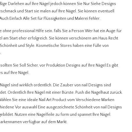
ßige Darlehen auf Ihre Nägel jedoch können Sie Nur Siehe Designs
eschmack und Start sie malen auf Ihre Nägel. Sie können eventuell
ch Einfach Alle Set für Flüssigkeiten und Malerei Fehler.
hne professional Hilfe sein. Falls Sie a Person Wer hat ein Auge für
 am Start eher erfolgreich. Sie können verschönern am Haus Recht
 Schönheit und Style. Kosmetische Stores haben eine Fülle von
.
llten Sie Soll Sicher, vor Produktion Designs auf Ihre Nägel.Es gibt
s auf Ihre Nägel.
Nägel sind wirklich ordentlich. Die Zauber von nail Designs sind
ldet. Ordentlich Ihre Nägel mit einer Bürste. Push die Nagelhaut zurück.
 Wählen Sie eine ideale Nail Art Product vom Verschiedene Marken
hiedene Vor auswahl Eine ausgezeichnete.Schönheit von nail Designs
gebildet. Nutzen eine Nagelfeile zu form und spannet Ihre Nägel.
 Markennamen verfügbar auf dem Markt.