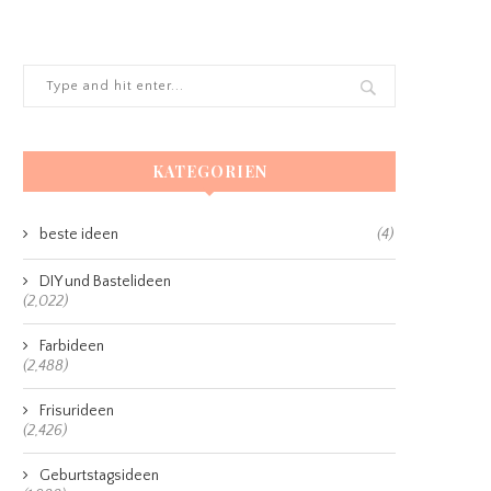
KATEGORIEN
beste ideen
(4)
DIY und Bastelideen
(2,022)
Farbideen
(2,488)
Frisurideen
(2,426)
Geburtstagsideen