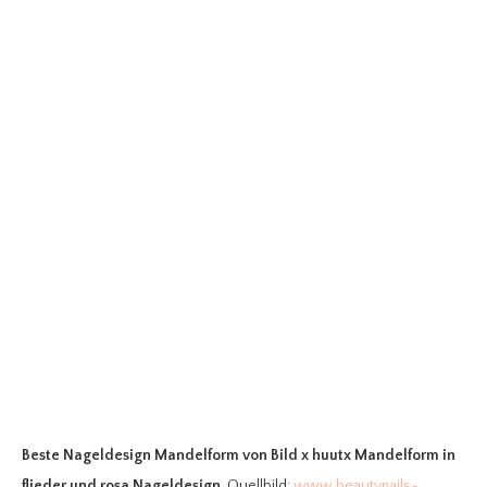
Beste Nageldesign Mandelform
von Bild x huutx Mandelform in
flieder und rosa Nageldesign
. Quellbild:
www.beautynails-