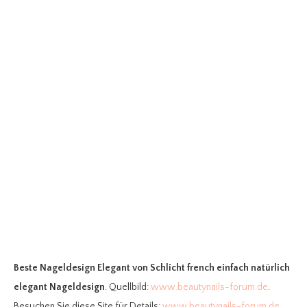
Beste Nageldesign Elegant
von Schlicht french einfach natürlich
elegant Nageldesign
. Quellbild:
www.beautynails-forum.de
.
Besuchen Sie diese Site für Details:
www.beautynails-forum.de