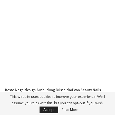
Beste Nageldesign Ausbildung Düsseldorf
von Beauty Nails
This website uses cookies to improve your experience. We'll
Rennerod schöne Nägel im Westerwald
. Quellbild:
www.beauty-
assume you're ok with this, but you can opt-out if you wish.
nageldesign.de
. Besuchen Sie diese Site für Details:
www.beauty-
Accept
Read More
nageldesign.de