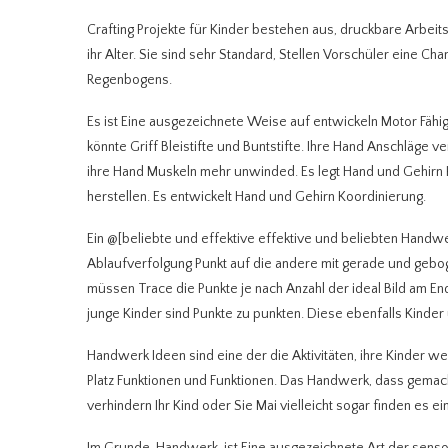
Crafting Projekte für Kinder bestehen aus, druckbare Arbe
ihr Alter. Sie sind sehr Standard, Stellen Vorschüler eine C
Regenbogens.
Es ist Eine ausgezeichnete Weise auf entwickeln Motor Fähigk
könnte Griff Bleistifte und Buntstifte. Ihre Hand Anschläge
ihre Hand Muskeln mehr unwinded. Es legt Hand und Gehirn K
herstellen. Es entwickelt Hand und Gehirn Koordinierung.
Ein @[beliebte und effektive effektive und beliebten Handwer
Ablaufverfolgung Punkt auf die andere mit gerade und geboge
müssen Trace die Punkte je nach Anzahl der ideal Bild am En
junge Kinder sind Punkte zu punkten. Diese ebenfalls Kinder 
Handwerk Ideen sind eine der die Aktivitäten, ihre Kinder 
Platz Funktionen und Funktionen. Das Handwerk, dass gemach
verhindern Ihr Kind oder Sie Mai vielleicht sogar finden es ei
Im Grunde, Handwerk, ist Eine ausgezeichnete Art der senso