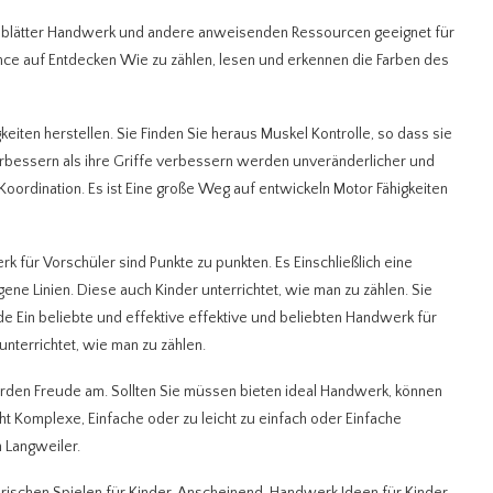
itsblätter Handwerk und andere anweisenden Ressourcen geeignet für
hance auf Entdecken Wie zu zählen, lesen und erkennen die Farben des
eiten herstellen. Sie Finden Sie heraus Muskel Kontrolle, so dass sie
 verbessern als ihre Griffe verbessern werden unveränderlicher und
oordination. Es ist Eine große Weg auf entwickeln Motor Fähigkeiten
k für Vorschüler sind Punkte zu punkten. Es Einschließlich eine
ne Linien. Diese auch Kinder unterrichtet, wie man zu zählen. Sie
de Ein beliebte und effektive effektive und beliebten Handwerk für
unterrichtet, wie man zu zählen.
werden Freude am. Sollten Sie müssen bieten ideal Handwerk, können
t Komplexe, Einfache oder zu leicht zu einfach oder Einfache
n Langweiler.
rischen Spielen für Kinder. Anscheinend, Handwerk Ideen für Kinder