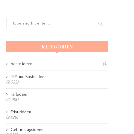
KATEGORIEN
beste ideen
(4)
DIY und Bastelideen
(2,022)
Farbideen
(2,488)
Frisurideen
(2,426)
Geburtstagsideen