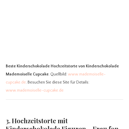
Beste Kinderschokolade Hochzeitstorte
von Kinderschokolade
Mademoiselle Cupcake
. Quellbild:
www.mademoiselle-
cupcake.de
. Besuchen Sie diese Site für Details:
www.mademoiselle-cupcake.de
3. Hochzeitstorte mit
Kinderschokolade Figuren – Frau fon