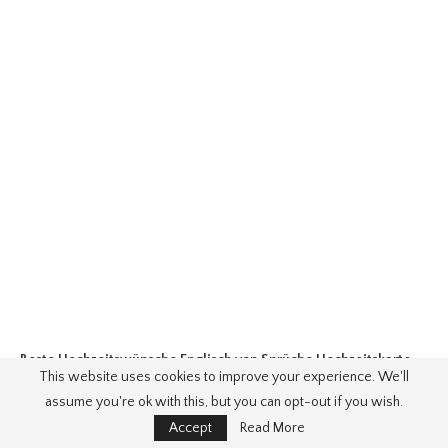
Beste Hochzeitswünsche Englisch
von Sprüche Hochzeitskarte
This website uses cookies to improve your experience. We'll
Englisch
. Quellbild:
directdrukken.nl
. Besuchen Sie diese Site für
assume you're ok with this, but you can opt-out if you wish.
Details:
directdrukken.nl
Accept
Read More