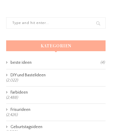
KATEGORIEN
beste ideen
(4)
DIY und Bastelideen
(2,022)
Farbideen
(2,488)
Frisurideen
(2,426)
Geburtstagsideen