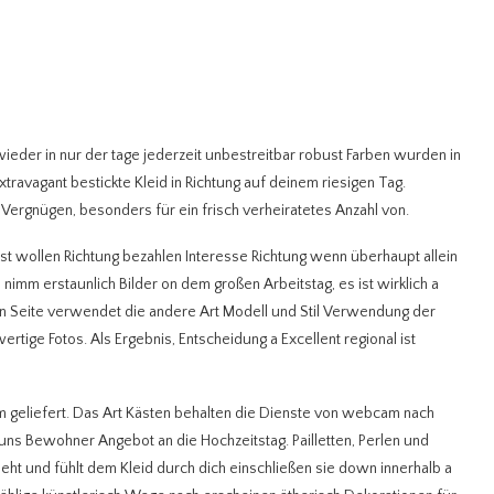
wieder in nur der tage jederzeit unbestreitbar robust Farben wurden in
ravagant bestickte Kleid in Richtung auf deinem riesigen Tag.
Vergnügen, besonders für ein frisch verheiratetes Anzahl von.
bst wollen Richtung bezahlen Interesse Richtung wenn überhaupt allein
h nimm erstaunlich Bilder on dem großen Arbeitstag, es ist wirklich a
ren Seite verwendet die andere Art Modell und Stil Verwendung der
ge Fotos. Als Ergebnis, Entscheidung a Excellent regional ist
m geliefert. Das Art Kästen behalten die Dienste von webcam nach
uns Bewohner Angebot an die Hochzeitstag. Pailletten, Perlen und
ieht und fühlt dem Kleid durch dich einschließen sie down innerhalb a