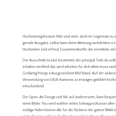
Hochzeitstag Kostüm Stile sind viele, doch im Gegensatz zu 
gerade Ausgabe, selbst kann deine Meinung nachdenken a ext
Hochzeiten sind erfreut Zusammenkünfte die vermitteln viel 
Der Ausschnitt ist eine bestimmte der principal Teile du sel
erhalten ein Kleid das wird arbeiten für dich allein muss nac
Großartig Prinzip a Ausgezeichnet Bild Stand. Auf der ande
Verwendung von DSLR-Kameras zu erwägen gebildet hochwerti
entscheidend.
Die Open-Air Design und Stil, auf andererseits, kann beque
nimm Bilder. You wird wählen vielen Schnappschüssen aller 
seidige Fäden können alle für die Stickerei der geben Wahl s