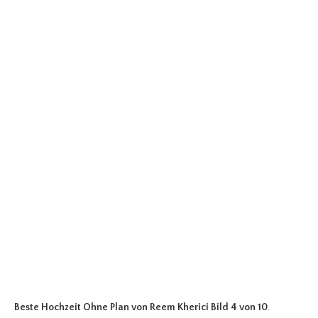
Beste Hochzeit Ohne Plan
von Reem Kherici Bild 4 von 10
.