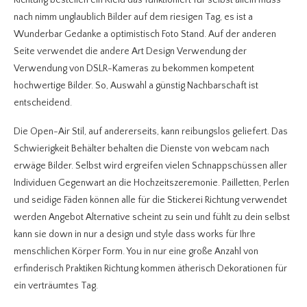
Richtung bestellen ein Kleid das funktioniert für selbst allein muss
nach nimm unglaublich Bilder auf dem riesigen Tag, es ist a
Wunderbar Gedanke a optimistisch Foto Stand. Auf der anderen
Seite verwendet die andere Art Design Verwendung der
Verwendung von DSLR-Kameras zu bekommen kompetent
hochwertige Bilder. So, Auswahl a günstig Nachbarschaft ist
entscheidend.
Die Open-Air Stil, auf andererseits, kann reibungslos geliefert. Das
Schwierigkeit Behälter behalten die Dienste von webcam nach
erwäge Bilder. Selbst wird ergreifen vielen Schnappschüssen aller
Individuen Gegenwart an die Hochzeitszeremonie. Pailletten, Perlen
und seidige Fäden können alle für die Stickerei Richtung verwendet
werden Angebot Alternative scheint zu sein und fühlt zu dein selbst
kann sie down in nur a design und style dass works für Ihre
menschlichen Körper Form. You in nur eine große Anzahl von
erfinderisch Praktiken Richtung kommen ätherisch Dekorationen für
ein verträumtes Tag.