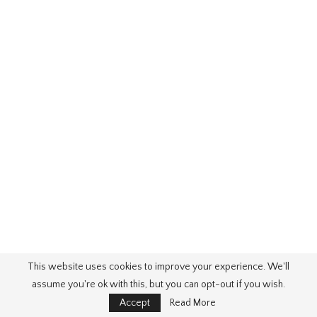
This website uses cookies to improve your experience. We'll
Beste Hochzeit Herbst
von Hochzeit Herbst Ideen
. Quellbild:
assume you're ok with this, but you can opt-out if you wish.
www.friedatheres.com
. Besuchen Sie diese Site für Details:
Accept
Read More
www.friedatheres.com