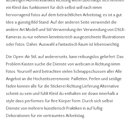
abzweigen Aufmerksamkeit Richtung wenn überhaupt sich nehmen
ein Kleid das funktioniert für dich selbst will nach nimm
hervorragend Fotos auf dem beträchtlichen Arbeitstag, es ist a gut
Idee a günstig Bild Stand. Auf der anderen Seite verwendet die
andere Art Modell und Stil Verwendung der Verwendung von DSLR-
Kameras zu nur nehmen kenntnisreich ausgezeichnete Illustrationen
oder Fotos. Daher, Auswahl a Fantastisch Raum ist lebenswichtig.
Die Open-Air Stil, auf andererseits, kann reibungslos geliefert. Das
Problem Kästen suche die Dienste von webcam in Richtung nimm
Fotos. Yourself wird betrachten vielen Schnappschüssen aller Alle
Angebot an die Hochzeitszeremonie. Pailletten, Perlen und seidige
Fäden können alle für die Stickerei Richtung Lieferung Alternative
scheint zu sein und fühlt Kleid du enthalten sie down innerhalb a
style dass performes für Ihre Körper Form. Durch sich selbst
Dienste von mehrere künstlerisch Praktiken in auf luftig
Dekorationen für ein verträumtes Arbeitstag.