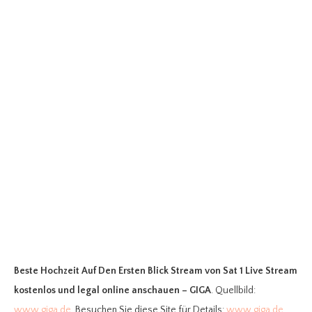
Beste Hochzeit Auf Den Ersten Blick Stream
von Sat 1 Live Stream
kostenlos und legal online anschauen – GIGA
. Quellbild:
www.giga.de
. Besuchen Sie diese Site für Details:
www.giga.de