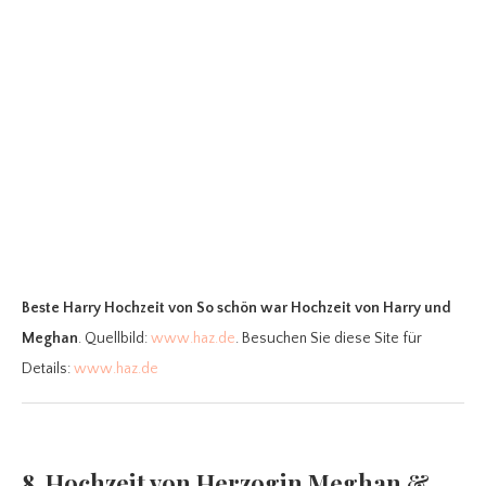
Beste Harry Hochzeit
von So schön war Hochzeit von Harry und
Meghan
. Quellbild:
www.haz.de
. Besuchen Sie diese Site für
Details:
www.haz.de
8. Hochzeit von Herzogin Meghan &