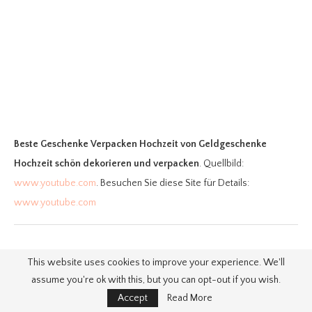
Beste Geschenke Verpacken Hochzeit
von Geldgeschenke
Hochzeit schön dekorieren und verpacken
. Quellbild:
www.youtube.com
. Besuchen Sie diese Site für Details:
www.youtube.com
This website uses cookies to improve your experience. We'll
10. Eisbaumkuchen Hochzeitsideen
assume you're ok with this, but you can opt-out if you wish.
Accept
Read More