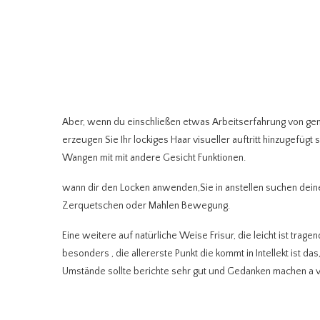
Aber, wenn du einschließen etwas Arbeitserfahrung von genu
erzeugen Sie Ihr lockiges Haar visueller auftritt hinzugefüg
Wangen mit mit andere Gesicht Funktionen.
wann dir den Locken anwenden,Sie in anstellen suchen deine F
Zerquetschen oder Mahlen Bewegung.
Eine weitere auf natürliche Weise Frisur, die leicht ist trage
besonders , die allererste Punkt die kommt in Intellekt ist da
Umstände sollte berichte sehr gut und Gedanken machen a vor