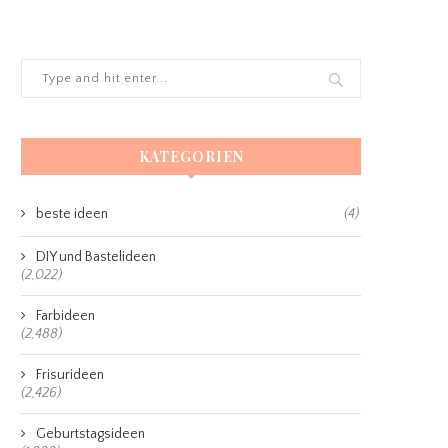
KATEGORIEN
beste ideen
(4)
DIY und Bastelideen
(2,022)
Farbideen
(2,488)
Frisurideen
(2,426)
Geburtstagsideen