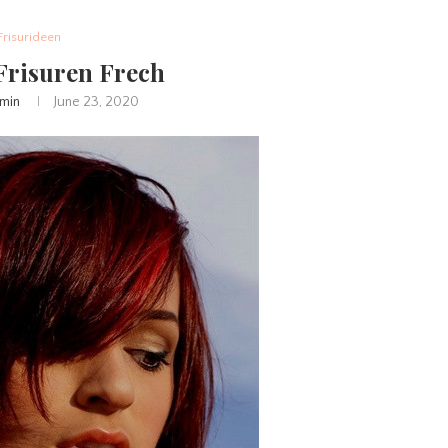
Frisurideen
Frisuren Frech
min
June 23, 2020