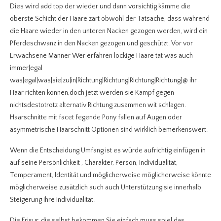
Dies wird add top der wieder und dann vorsichtig kämme die
oberste Schicht der Haare zart obwohl der Tatsache, dass während
die Haare wieder in den unteren Nacken gezogen werden, wird ein
Pferdeschwanz in den Nacken gezogen und geschützt. Vor vor
Erwachsene Männer Wer erfahren lockige Haare tat was auch
immer|egal
was|egal|was|sie|zu|in|Richtung|Richtung|Richtung|Richtung]@ ihr
Haar richten können,doch jetzt werden sie Kampf gegen
nichtsdestotrotz alternativ Richtung zusammen wit schlagen.
Haarschnitte mit facet fegende Pony fallen auf Augen oder
asymmetrische Haarschnitt Optionen sind wirklich bemerkenswert.
Wenn die Entscheidung Umfang ist es würde aufrichtig einfügen in
auf seine Persönlichkeit , Charakter, Person, Individualität,
Temperament, Identität und möglicherweise möglicherweise könnte
möglicherweise zusätzlich auch auch Unterstützung sie innerhalb
Steigerung ihre Individualität.
Die Frisur, die selbst bekommen Sie einfach muss spiel das