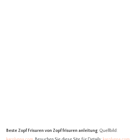
Beste Zopf Frisuren
von Zopf frisuren anleitung
. Quellbild:
karolynna.com
. Besuchen Sie diese Site für Details:
karolynna.com