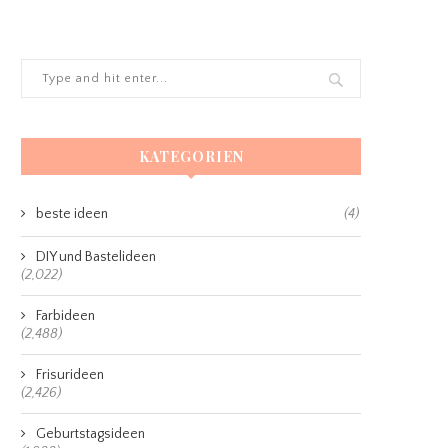
KATEGORIEN
beste ideen
(4)
DIY und Bastelideen
(2,022)
Farbideen
(2,488)
Frisurideen
(2,426)
Geburtstagsideen