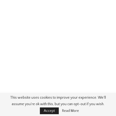
This website uses cookies to improve your experience. We'll
assume you're ok with this, but you can opt-out if you wish.
Beste Einfaches Nageldesign Zum Nachmachen
von
Accept
Read More
Nageldesign Ombre Anleitung
. Quellbild: