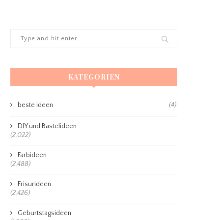
KATEGORIEN
beste ideen
(4)
DIY und Bastelideen
(2,022)
Farbideen
(2,488)
Frisurideen
(2,426)
Geburtstagsideen