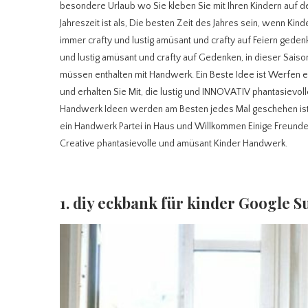
besondere Urlaub wo Sie kleben Sie mit Ihren Kindern auf 
Jahreszeit ist als, Die besten Zeit des Jahres sein, wenn Ki
immer crafty und lustig amüsant und crafty auf Feiern geden
und lustig amüsant und crafty auf Gedenken, in dieser Sais
müssen enthalten mit Handwerk. Ein Beste Idee ist Werfen 
und erhalten Sie Mit, die lustig und INNOVATIV phantasiev
Handwerk Ideen werden am Besten jedes Mal geschehen ist ei
ein Handwerk Partei in Haus und Willkommen Einige Freunde
Creative phantasievolle und amüsant Kinder Handwerk.
1. diy eckbank für kinder Google S