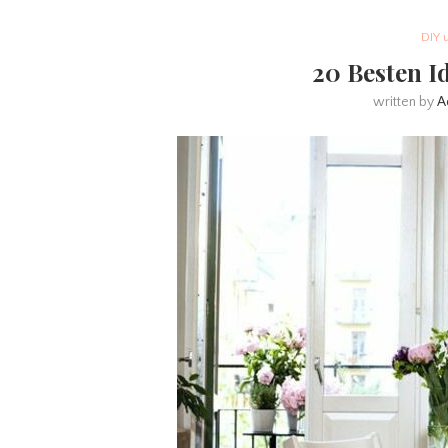
DIY 
20 Besten I
written by
A