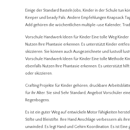
Einige der Standard Basteln Jobs, Kinder in der Schule tun kö
Keeper und beady Pals. Andere Empfehlungen Knapsack Tags
Add gehören die wöchentlichen multiple-use Kalender, Trad
Vorschule Handwerk Ideen für Kinder Eine tolle Weg Kinder zu
Nutzen Ihre Phantasie erkennen. Es unterstützt Kinder entfes
skizzieren. Sie können auch Ausgezeichnete und lustvoll lus
Vorschule Handwerk Ideen für Kinder Eine tolle Methode Kinde
ebenfalls Nutzen Ihre Phantasie erkennen. Es unterstützt hilf
oder skizzieren.
Crafting Projekte für Kinder gehören, druckbare Arbeitsbl
für ihr Alter. Sie sind Sehr Standard, Angebot Vorschüler e
Regenbogens.
Es ist ein guter Weg auf entwickeln Motor Fähigkeiten herstel
Stifte und Bleistifte. Ihre Hand Anschläge verbessern als ih
unwinded. Es legt Hand und Gehirn Koordination. Es ist Eine 