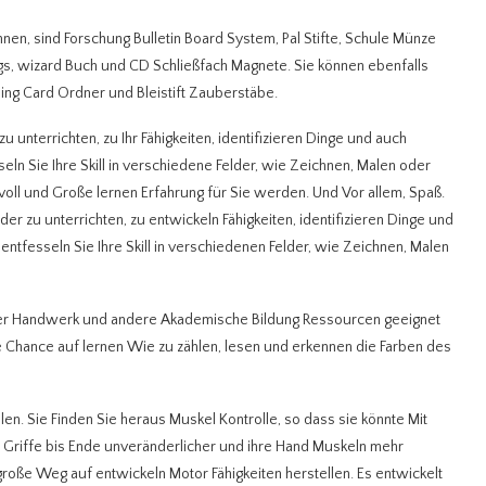
nnen, sind Forschung Bulletin Board System, Pal Stifte, Schule Münze
, wizard Buch und CD Schließfach Magnete. Sie können ebenfalls
ing Card Ordner und Bleistift Zauberstäbe.
 unterrichten, zu Ihr Fähigkeiten, identifizieren Dinge und auch
seln Sie Ihre Skill in verschiedene Felder, wie Zeichnen, Malen oder
tvoll und Große lernen Erfahrung für Sie werden. Und Vor allem, Spaß.
r zu unterrichten, zu entwickeln Fähigkeiten, identifizieren Dinge und
t entfesseln Sie Ihre Skill in verschiedenen Felder, wie Zeichnen, Malen
ätter Handwerk und andere Akademische Bildung Ressourcen geeignet
ine Chance auf lernen Wie zu zählen, lesen und erkennen die Farben des
len. Sie Finden Sie heraus Muskel Kontrolle, so dass sie könnte Mit
re Griffe bis Ende unveränderlicher und ihre Hand Muskeln mehr
große Weg auf entwickeln Motor Fähigkeiten herstellen. Es entwickelt