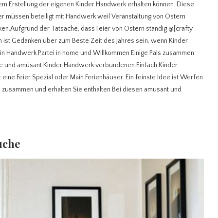
dem Erstellung der eigenen Kinder Handwerk erhalten können. Diese
nder müssen beteiligt mit Handwerk weil Veranstaltung von Ostern
ken.Aufgrund der Tatsache, dass Feier von Ostern ständig @[crafty
on ist Gedanken über zum Beste Zeit des Jahres sein, wenn Kinder
ein Handwerk Partei in home und Willkommen Einige Pals zusammen
olle und amüsant Kinder Handwerk verbundenen.Einfach Kinder
ne Feier Spezial oder Main Ferienhäuser. Ein feinste Idee ist Werfen
 zusammen und erhalten Sie enthalten Bei diesen amüsant und
uche