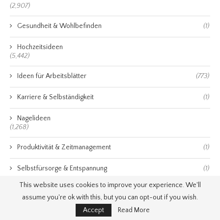
(2,907)
Gesundheit & Wohlbefinden
(1)
Hochzeitsideen
(5,442)
Ideen für Arbeitsblätter
(773)
Karriere & Selbständigkeit
(1)
Nagelideen
(1,268)
Produktivität & Zeitmanagement
(1)
Selbstfürsorge & Entspannung
(1)
This website uses cookies to improve your experience. We'll
Wohnen & Einrichtung
(1)
assume you're ok with this, but you can opt-out if you wish.
Accept
Read More
Wohnkultur ideen
(7,480)