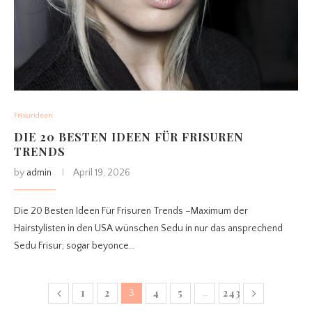
Frisurideen
DIE 20 BESTEN IDEEN FÜR FRISUREN
TRENDS
by
admin
April 19, 2026
Die 20 Besten Ideen Für Frisuren Trends –Maximum der
Hairstylisten in den USA wünschen Sedu in nur das ansprechend
Sedu Frisur; sogar beyonce…
1
2
4
5
243
3
…