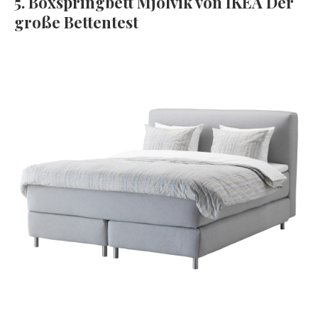
5. Boxspringbett Mjölvik von IKEA Der
große Bettentest