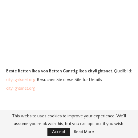
Beste Betten Ikea
von Betten Gunstig Ikea citylightsnet
. Quellbild:
citylightsnet.org
. Besuchen Sie diese Site für Details:
citylightsnet.org
This website uses cookies to improve your experience. We'll
11. Ikea Bett Noresund Anleitung Betten
assume you're ok with this, but you can opt-out if you wish.
House Und Dekor
Accept
Read More