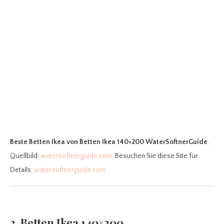
Beste Betten Ikea
von Betten Ikea 140×200 WaterSoftnerGuide
.
Quellbild:
watersoftnerguide.com
. Besuchen Sie diese Site für
Details:
watersoftnerguide.com
3. Betten Ikea 140×200