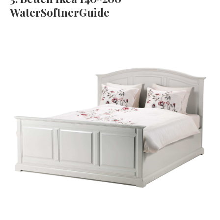
WaterSoftnerGuide