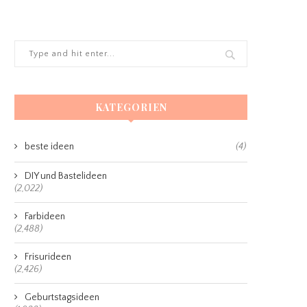
KATEGORIEN
beste ideen
(4)
DIY und Bastelideen
(2,022)
Farbideen
(2,488)
Frisurideen
(2,426)
Geburtstagsideen