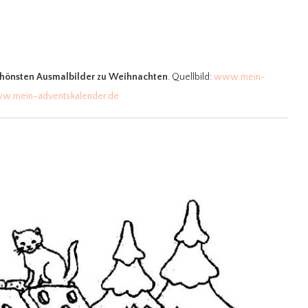
schönsten Ausmalbilder zu Weihnachten
. Quellbild:
www.mein-
w.mein-adventskalender.de