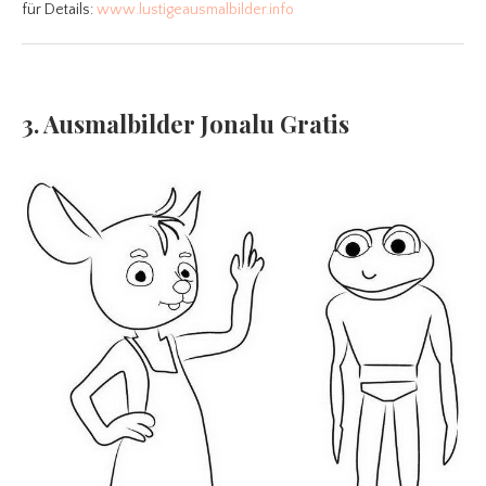
für Details:
www.lustigeausmalbilder.info
3. Ausmalbilder Jonalu Gratis