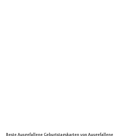
Beste Ausgefallene Geburtstagskarten
von Ausgefallene