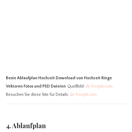
Beste Ablaufplan Hochzeit Download
von Hochzeit Ringe
Vektoren Fotos und PSD Dateien
. Quellbild:
de.freepik.com
.
Besuchen Sie diese Site für Details:
de.freepik.com
4. Ablaufplan