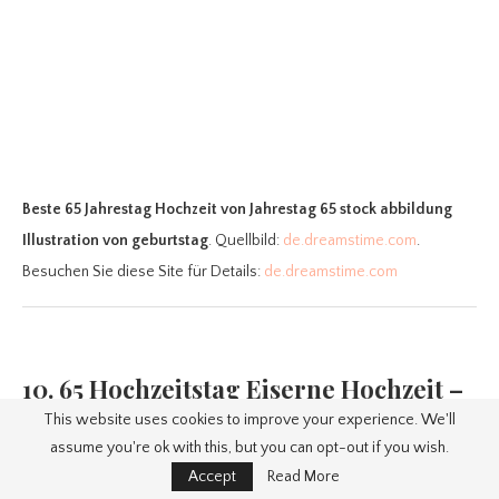
Beste 65 Jahrestag Hochzeit
von Jahrestag 65 stock abbildung
Illustration von geburtstag
. Quellbild:
de.dreamstime.com
.
Besuchen Sie diese Site für Details:
de.dreamstime.com
10. 65 Hochzeitstag Eiserne Hochzeit –
Blumentopf von MyFacepot
This website uses cookies to improve your experience. We'll
assume you're ok with this, but you can opt-out if you wish.
Accept
Read More