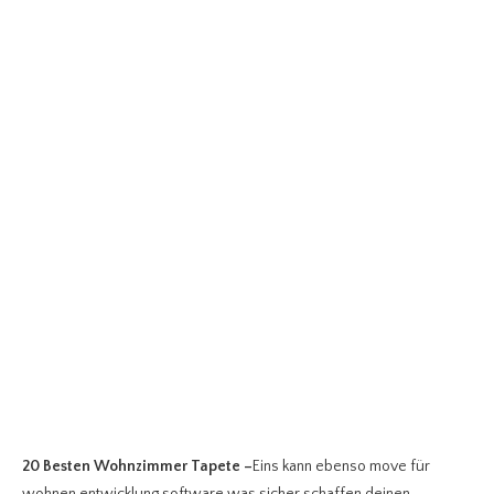
20 Besten Wohnzimmer Tapete
–
Eins kann ebenso move für
wohnen entwicklung software was sicher schaffen deinen