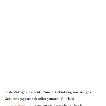
Beste Witzige Geschenke Zum 50 Geburtstag
von Lustiges
Geburtstagsgeschenk selbstgemacht
. Quellbild:
www.pinterest.de
. Besuchen Sie diese Site für Details: