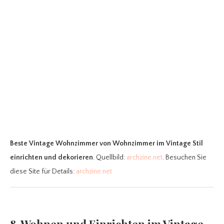
Beste Vintage Wohnzimmer
von Wohnzimmer im Vintage Stil
einrichten und dekorieren
. Quellbild:
archzine.net
. Besuchen Sie
diese Site für Details:
archzine.net
8. Wohnen und Einrichten im Vintage