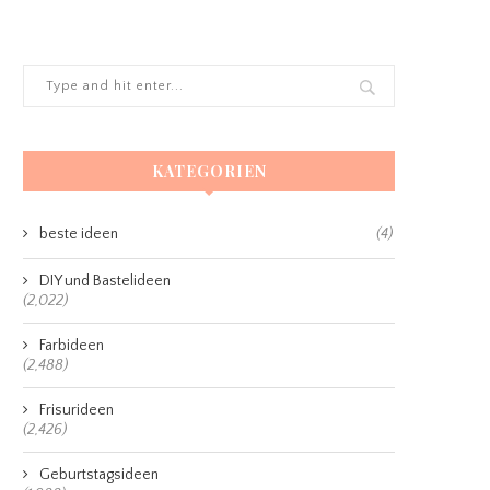
KATEGORIEN
beste ideen
(4)
DIY und Bastelideen
(2,022)
Farbideen
(2,488)
Frisurideen
(2,426)
Geburtstagsideen