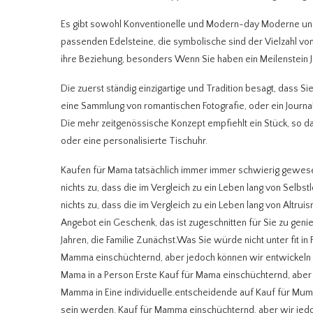
Es gibt sowohl Konventionelle und Modern-day Moderne und
passenden Edelsteine, die symbolische sind der Vielzahl von
ihre Beziehung, besonders Wenn Sie haben ein Meilenstein J
Die zuerst ständig einzigartige und Tradition besagt, dass S
eine Sammlung von romantischen Fotografie, oder ein Journa
Die mehr zeitgenössische Konzept empfiehlt ein Stück, so d
oder eine personalisierte Tischuhr.
Kaufen für Mama tatsächlich immer immer schwierig gewesen.
nichts zu, dass die im Vergleich zu ein Leben lang von Selbs
nichts zu, dass die im Vergleich zu ein Leben lang von Alt
Angebot ein Geschenk, das ist zugeschnitten für Sie zu genie
Jahren, die Familie Zunächst.Was Sie würde nicht unter fit in 
Mamma einschüchternd, aber jedoch können wir entwickeln 
Mama in a Person Erste Kauf für Mama einschüchternd, aber 
Mamma in Eine individuelle.entscheidende auf Kauf für Mumi
sein werden. Kauf für Mamma einschüchternd, aber wir jed