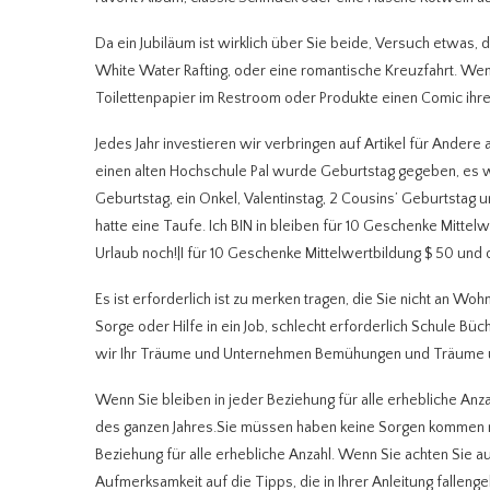
Da ein Jubiläum ist wirklich über Sie beide, Versuch etwas, 
White Water Rafting, oder eine romantische Kreuzfahrt. Wenn
Toilettenpapier im Restroom oder Produkte einen Comic ihre
Jedes Jahr investieren wir verbringen auf Artikel für Andere a
einen alten Hochschule Pal wurde Geburtstag gegeben, e
Geburtstag, ein Onkel, Valentinstag, 2 Cousins’ Geburtstag
hatte eine Taufe. Ich BIN in bleiben für 10 Geschenke Mitte
Urlaub noch!|I für 10 Geschenke Mittelwertbildung $ 50 und o
Es ist erforderlich ist zu merken tragen, die Sie nicht an W
Sorge oder Hilfe in ein Job, schlecht erforderlich Schule Bü
wir Ihr Träume und Unternehmen Bemühungen und Träume u
Wenn Sie bleiben in jeder Beziehung für alle erhebliche Anz
des ganzen Jahres.Sie müssen haben keine Sorgen kommen m
Beziehung für alle erhebliche Anzahl. Wenn Sie achten Sie au
Aufmerksamkeit auf die Tipps, die in Ihrer Anleitung falle