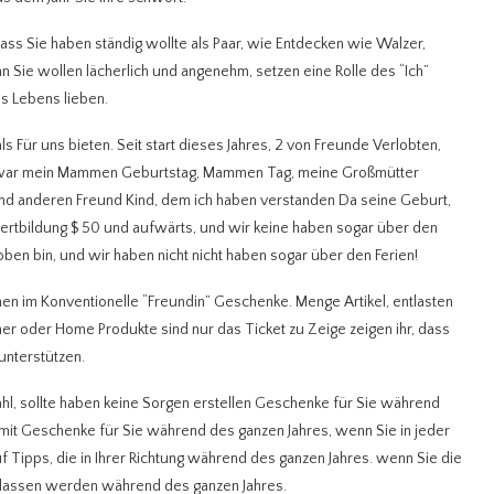
dass Sie haben ständig wollte als Paar, wie Entdecken wie Walzer,
 Sie wollen lächerlich und angenehm, setzen eine Rolle des “Ich”
s Lebens lieben.
ls Für uns bieten. Seit start dieses Jahres, 2 von Freunde Verlobten,
s war mein Mammen Geburtstag, Mammen Tag, meine Großmütter
 und anderen Freund Kind, dem ich haben verstanden Da seine Geburt,
lwertbildung $ 50 und aufwärts, und wir keine haben sogar über den
ben bin, und wir haben nicht nicht haben sogar über den Ferien!
ohnen im Konventionelle “Freundin” Geschenke. Menge Artikel, entlasten
cher oder Home Produkte sind nur das Ticket zu Zeige zeigen ihr, dass
nterstützen.
ahl, sollte haben keine Sorgen erstellen Geschenke für Sie während
it Geschenke für Sie während des ganzen Jahres, wenn Sie in jeder
f Tipps, die in Ihrer Richtung während des ganzen Jahres. wenn Sie die
ngelassen werden während des ganzen Jahres.