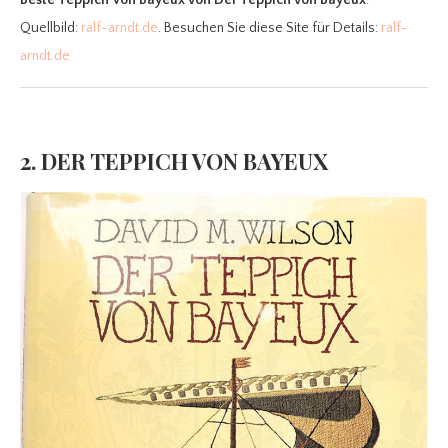
Beste Teppich Von Bayeux
von Der Teppich von Bayeux
.
Quellbild:
ralf-arndt.de
. Besuchen Sie diese Site für Details:
ralf-
arndt.de
2. DER TEPPICH VON BAYEUX