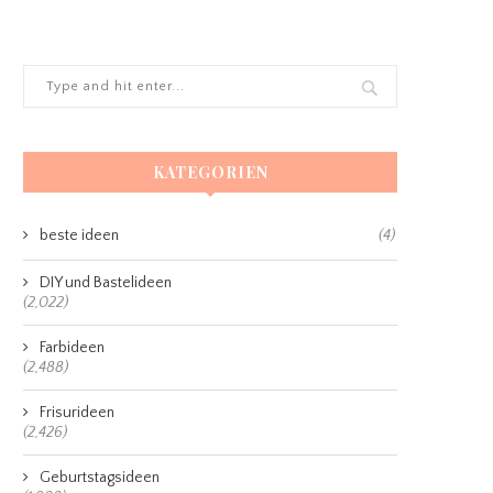
KATEGORIEN
beste ideen
(4)
DIY und Bastelideen
(2,022)
Farbideen
(2,488)
Frisurideen
(2,426)
Geburtstagsideen